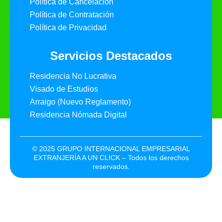
Política de Cancelación
Política de Contratación
Política de Privacidad
Servicios Destacados
Residencia No Lucrativa
Visado de Estudios
Arraigo (Nuevo Reglamento)
Residencia Nómada Digital
© 2025 GRUPO INTERNACIONAL EMPRESARIAL
EXTRANJERÍA A UN CLICK – Todos los derechos
reservados.