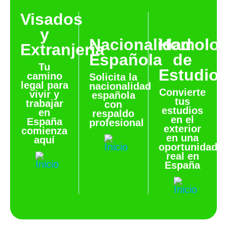
Visados
y
Nacionalidad
Homolog
Extranjería
Española
de
Tu
Estudio
camino
Solicita la
legal para
nacionalidad
Convierte
vivir y
española
tus
trabajar
con
estudios
en
respaldo
en el
España
profesional
exterior
comienza
en una
aquí
oportunidad
real en
España