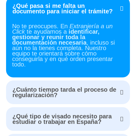
¿Qué pasa si me falta un
documento para iniciar el trámite?
No te preocupes. En
Extranjería a un
Click
te ayudamos a
identificar,
gestionar y reunir toda la
documentación necesaria
, incluso si
aún no la tienes completa. Nuestro
equipo te orientará sobre cómo
conseguirla y en qué orden presentar
todo.
¿Cuánto tiempo tarda el proceso de
regularización?
¿Qué tipo de visado necesito para
estudiar o trabajar en España?