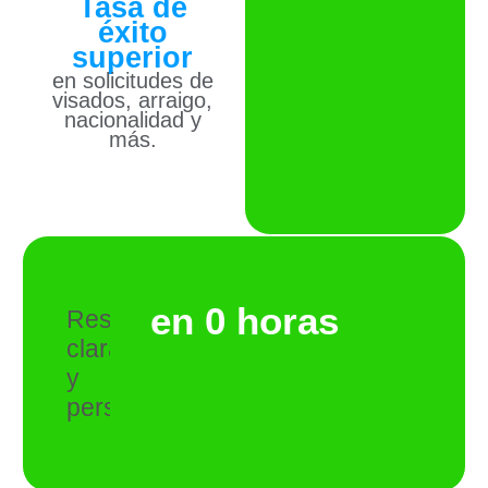
Tasa de
éxito
superior
en solicitudes de
visados, arraigo,
nacionalidad y
más.
en 
0
 horas
Respuestas
claras
y
personalizadas