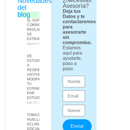
Novedades
¿Necesitas
Asesoría?
del
Deja tus
blog
Datos y te
EL SUPREMO
contactaremos
CORRIGE EL
para
REGLAMENTO
asesorarte
DE
sin
EXTRANJERÍA
compromiso.
agosto 5, 2026
Estamos
aquí para
DE
ayudarte,
ESTUDIANTE
paso a
A
paso.
RESIDENTE:
ASÍ PUEDES
MODIFICAR
TU
ESTANCIA
POR
ESTUDIOS
julio 29, 2026
TOMA DE
HUELLAS:
ACLARAN LOS
Enviar
DOCUMENTOS,