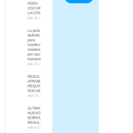
PERO
OSCURECEN
LA CITA
julio 28, 2026
La guía
definitiva
para
modificar tu
residencia
por razones
humanitarias
julio 20, 2026
REGULARIZACIÓN
APROBADA:
REQUISITOS Y
DOCUMENTOS
abril 15, 2026
ÚLTIMA HORA:
NUEVO
BORRADOR DE LA
REGULARIZACIÓN
marzo 19, 2026