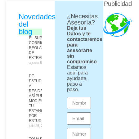
Publicidad
Novedades
¿Necesitas
Asesoría?
del
Deja tus
blog
Datos y te
EL SUPREMO
contactaremos
CORRIGE EL
para
REGLAMENTO
asesorarte
DE
sin
EXTRANJERÍA
compromiso.
agosto 5, 2026
Estamos
aquí para
DE
ayudarte,
ESTUDIANTE
paso a
A
paso.
RESIDENTE:
ASÍ PUEDES
MODIFICAR
TU
ESTANCIA
POR
ESTUDIOS
julio 29, 2026
TOMA DE