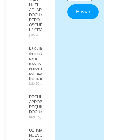
HUELLAS:
ACLARAN LOS
Enviar
DOCUMENTOS,
PERO
OSCURECEN
LA CITA
julio 28, 2026
La guía
definitiva
para
modificar tu
residencia
por razones
humanitarias
julio 20, 2026
REGULARIZACIÓN
APROBADA:
REQUISITOS Y
DOCUMENTOS
abril 15, 2026
ÚLTIMA HORA:
NUEVO