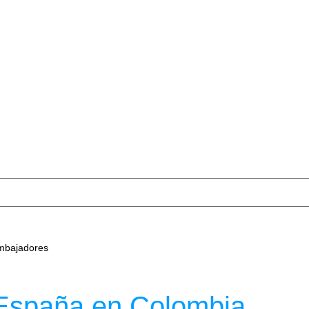
+34 663 37 08 29
info@extranjeriaunclick.com
mbajadores
 España en Colombia