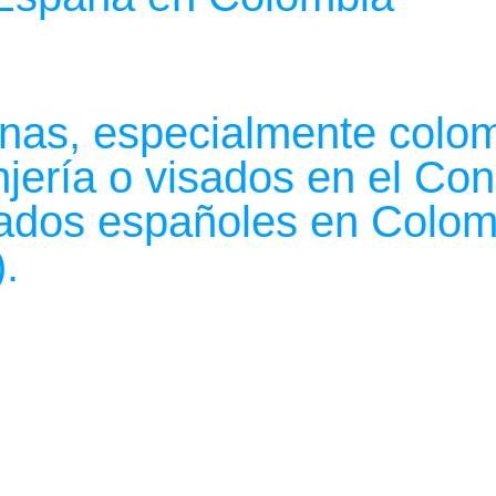
Inicio
Servicios
Extranjería
anas, especialmente colo
anjería o visados en el C
ados españoles en Colomb
.