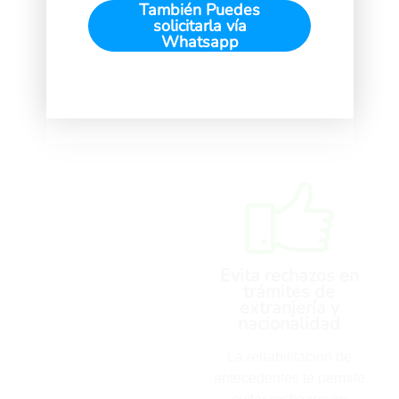
paso a paso
También Puedes
solicitarla vía
También Puedes
Whatsapp
solicitarla vía
Whatsapp
Evita rechazos en
trámites de
extranjería y
nacionalidad
La rehabilitación de
antecedentes te permite